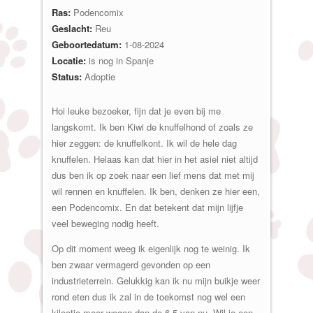
Ras:
Podencomix
Geslacht:
Reu
Geboortedatum:
1-08-2024
Locatie:
is nog in Spanje
Status:
Adoptie
Hoi leuke bezoeker, fijn dat je even bij me
langskomt. Ik ben Kiwi de knuffelhond of zoals ze
hier zeggen: de knuffelkont. Ik wil de hele dag
knuffelen. Helaas kan dat hier in het asiel niet altijd
dus ben ik op zoek naar een lief mens dat met mij
wil rennen en knuffelen. Ik ben, denken ze hier een,
een Podencomix. En dat betekent dat mijn lijfje
veel beweging nodig heeft.
Op dit moment weeg ik eigenlijk nog te weinig. Ik
ben zwaar vermagerd gevonden op een
industrieterrein. Gelukkig kan ik nu mijn buikje weer
rond eten dus ik zal in de toekomst nog wel een
kilootje meer wegen dan de 6,5 van nu. Wil je een