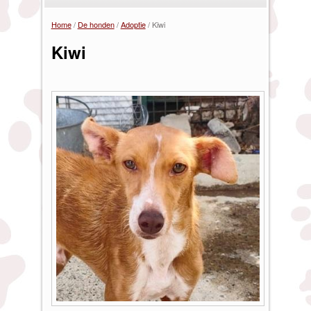
Home
/
De honden
/
Adoptie
/
Kiwi
U bent hier
Kiwi