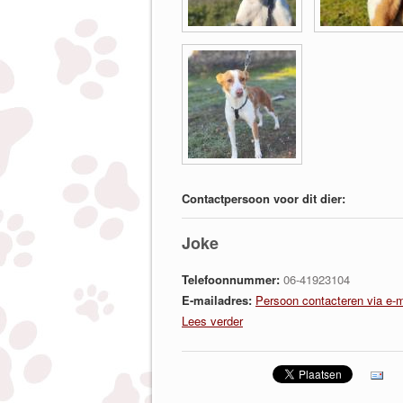
Contactpersoon voor dit dier:
Joke
Telefoonnummer:
06-41923104
E-mailadres:
Persoon contacteren via e-m
Lees verder
over Joke