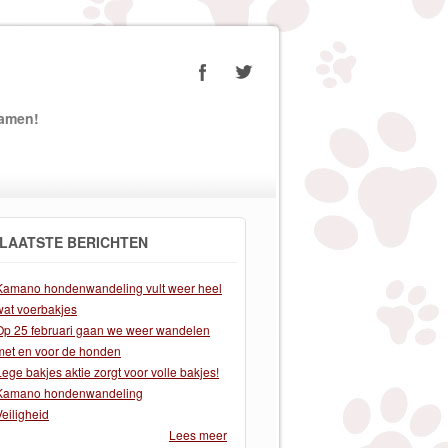
samen!
LAATSTE BERICHTEN
Kamano hondenwandeling vult weer heel
wat voerbakjes
Op 25 februari gaan we weer wandelen
met en voor de honden
Lege bakjes aktie zorgt voor volle bakjes!
Kamano hondenwandeling
Veiligheid
Lees meer