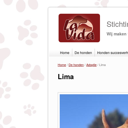
Sticht
Wij maken 
Home
De honden
Honden succesverh
Home
/
De honden
/
Adoptie
/
Lima
U bent hier
Lima