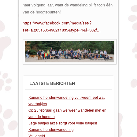
naar volgend jaar, want de wandeling blijft toch één
van de hoogtepunten!
https://www.facebook.com/media/set/?
set=a.2051535498211835&type=1&l=502f...
LAATSTE BERICHTEN
Kamano hondenwandeling vult weer heel wat
voerbakjes
Op 25 februari gaan we weer wandelen met en
voor de honden
Lege bakjes aktie zorgt voor volle bakjes!
Kamano hondenwandeling
Veiligheid